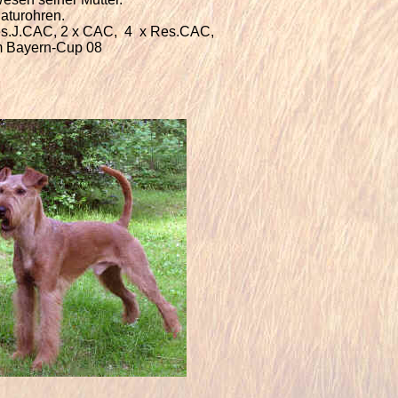
Naturohren.
es.J.CAC, 2 x CAC,
4
x Res.CAC,
im Bayern-Cup 08