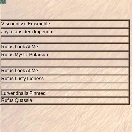
Viscount v.d.Emsmühle
Joyce aus dem Imperium
Rufus Look At Me
Rufus Mystic Polarsun
Rufus Look At Me
Rufus Lusty Lioness
Lurvendhalis Finnred
Rufus Quassia